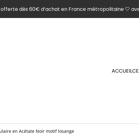
son offerte dès 60€ d’achat en France métropolitaine 🤍 ave
ACCUEIL
CE
laire en Acétate Noir motif losange