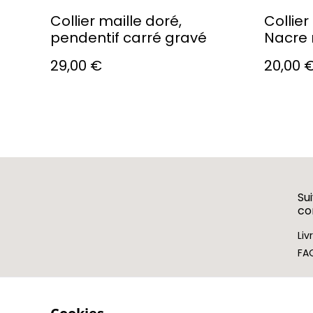
Collier maille doré,
Collier
pendentif carré gravé
Nacre 
29,00 €
20,00 
Su
c
Liv
FA