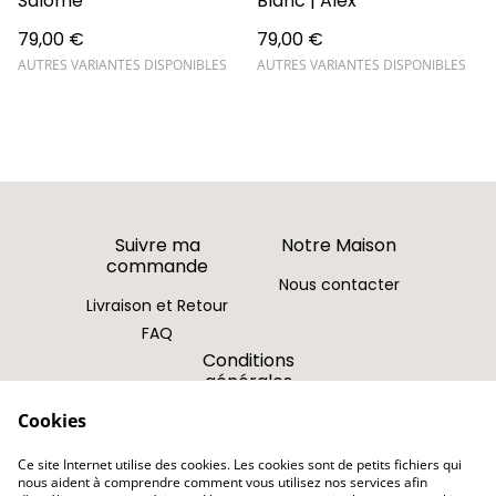
Salomé
Blanc | Alex
79,00 €
79,00 €
AUTRES VARIANTES DISPONIBLES
AUTRES VARIANTES DISPONIBLES
Suivre ma
Notre Maison
commande
Nous contacter
Livraison et Retour
FAQ
Conditions
générales
Cookies
Politique de
confidentialité
Ce site Internet utilise des cookies. Les cookies sont de petits fichiers qui
Politique de cookies
nous aident à comprendre comment vous utilisez nos services afin