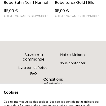
Robe Satin Noir | Hannah
Robe Lurex Gold | Ella
115,00 €
95,00 €
AUTRES VARIANTES DISPONIBLES
AUTRES VARIANTES DISPONIBLES
Suivre ma
Notre Maison
commande
Nous contacter
Livraison et Retour
FAQ
Conditions
générales
Cookies
Politique de
confidentialité
Ce site Internet utilise des cookies. Les cookies sont de petits fichiers qui
Politique de cookies
nous aident à comprendre comment vous utilisez nos services afin