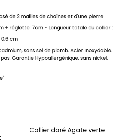
posé de 2 mailles de chaînes et d'une pierre
 + réglette: 7cm - Longueur totale du collier :
x 0,6 cm
 cadmium, sans sel de plomb. Acier Inoxydable.
t pas. Garantie Hypoallergénique, sans nickel,
e"
Collier doré Agate verte
t