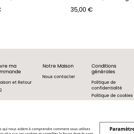
€
35,00 €
ivre ma
Notre Maison
Conditions
ommande
générales
Nous contacter
raison et Retour
Politique de
confidentialité
Q
Politique de cookies
Paramètre
hiers qui nous aident à comprendre comment vous utilisez
r plus sur ces cookies et contrôler la façon dont ils sont