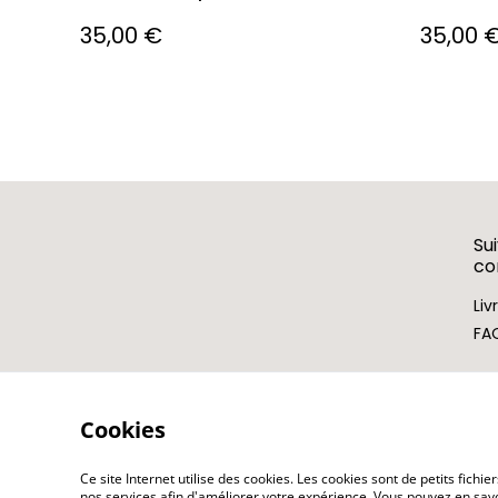
35,00 €
35,00 
Su
c
Liv
FA
Cookies
Ce site Internet utilise des cookies. Les cookies sont de petits fic
nos services afin d'améliorer votre expérience. Vous pouvez en savoi