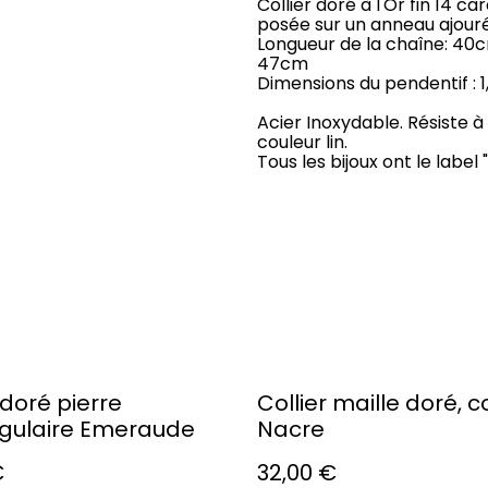
Collier doré à l'Or fin 14 c
posée sur un anneau ajour
Longueur de la chaîne: 40cm
47cm
Dimensions du pendentif : 1
Acier Inoxydable. Résiste à
couleur lin.
Tous les bijoux ont le label
 doré pierre
Collier maille doré, 
gulaire Emeraude
Nacre
€
32,00 €