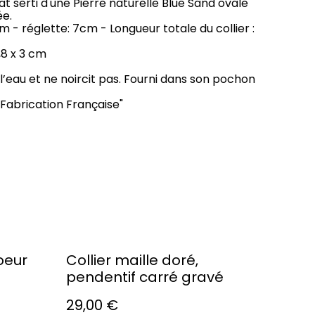
arat serti d'une Pierre naturelle Blue Sand ovale
ée.
 - réglette: 7cm - Longueur totale du collier :
,8 x 3 cm
 l’eau et ne noircit pas. Fourni dans son pochon
 "Fabrication Française"
coeur
Collier maille doré,
pendentif carré gravé
29,00 €